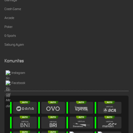
Crash Game
Arcade
Poker
E-Sports
Sabung Ayam
Komunitas
Instagram
Facebook