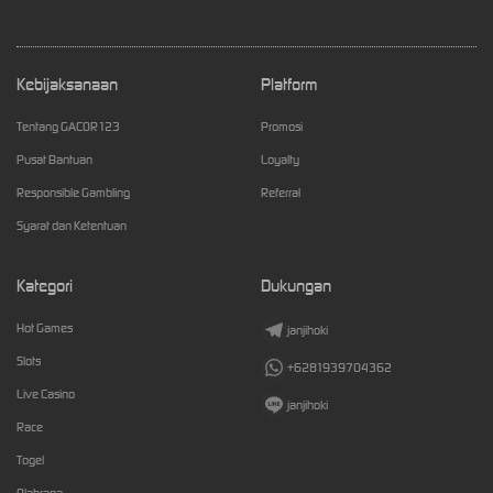
Kebijaksanaan
Platform
Tentang GACOR123
Promosi
Pusat Bantuan
Loyalty
Responsible Gambling
Referral
Syarat dan Ketentuan
Kategori
Dukungan
Hot Games
janjihoki
Slots
+6281939704362
Live Casino
janjihoki
Race
Togel
Olahraga