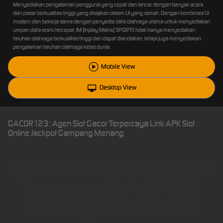
Menyediakan pengalaman pengguna yang cepat dan lancar dengan banyak acara
dan pasar berkualitas tinggi yang disajikan dalam UI yang ramah. Dengan kombinasi UI
modern dan bekerja sama dengan penyedia data olahraga utama untuk menyediakan
umpan data resmi tercepat, IM (Inplay Matrix) SPORTS tidak hanya menyediakan
taruhan olahraga berkualitas tinggi dan dapat diandalkan, tetapi juga menyediakan
pengalaman taruhan olahraga kelas dunia.
Mobile View
Desktop View
GACOR123: Agen Slot Gacor Terpercaya Link APK Slot
Online Jackpot Gampang Menang
GACOR123: Agen Slot Gacor
Terpercaya Link APK Slot
Online Jackpot Gampang